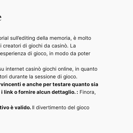
e
orial sull’editing della memoria, è molto
i creatori di giochi da casinò. La
e esperienza di gioco, in modo da poter
su internet casinò giochi online, in quanto
tori durante la sessione di gioco.
avvincenti e anche per testare quanto sia
 link o fornire alcun dettaglio. :
Finora,
tivo è valido.
Il divertimento del gioco