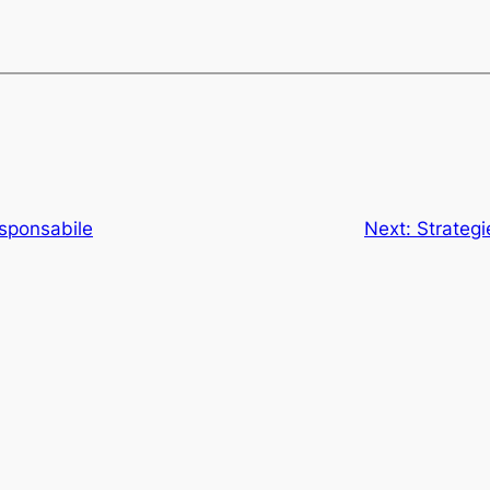
sponsabile
Next:
Strategi