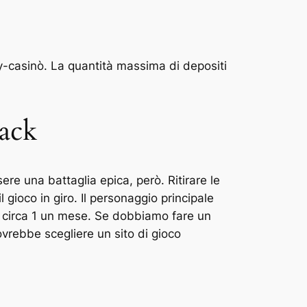
-casinò. La quantità massima di depositi
jack
re una battaglia epica, però. Ritirare le
 gioco in giro. Il personaggio principale
di circa 1 un mese. Se dobbiamo fare un
vrebbe scegliere un sito di gioco