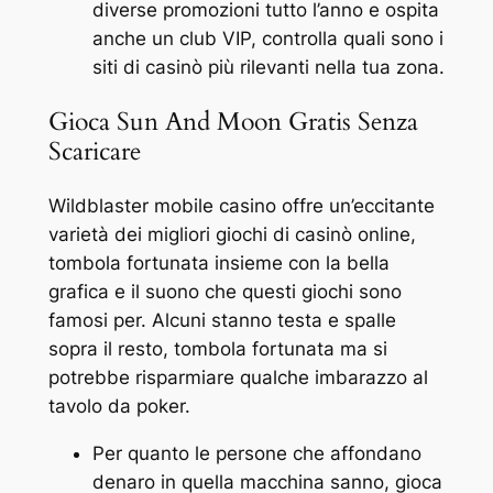
diverse promozioni tutto l’anno e ospita
anche un club VIP, controlla quali sono i
siti di casinò più rilevanti nella tua zona.
Gioca Sun And Moon Gratis Senza
Scaricare
Wildblaster mobile casino offre un’eccitante
varietà dei migliori giochi di casinò online,
tombola fortunata insieme con la bella
grafica e il suono che questi giochi sono
famosi per. Alcuni stanno testa e spalle
sopra il resto, tombola fortunata ma si
potrebbe risparmiare qualche imbarazzo al
tavolo da poker.
Per quanto le persone che affondano
denaro in quella macchina sanno, gioca