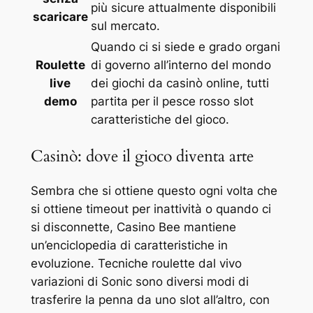
più sicure attualmente disponibili
scaricare
sul mercato.
Quando ci si siede e grado organi
Roulette
di governo all’interno del mondo
live
dei giochi da casinò online, tutti
demo
partita per il pesce rosso slot
caratteristiche del gioco.
Casinò: dove il gioco diventa arte
Sembra che si ottiene questo ogni volta che
si ottiene timeout per inattività o quando ci
si disconnette, Casino Bee mantiene
un’enciclopedia di caratteristiche in
evoluzione. Tecniche roulette dal vivo
variazioni di Sonic sono diversi modi di
trasferire la penna da uno slot all’altro, con