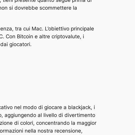
e non si dovrebbe scommettere la
nza, tra cui Mac. L’obiettivo principale
. Con Bitcoin e altre criptovalute, i
dai giocatori.
tivo nel modo di giocare a blackjack, i
, aggiungendo al livello di divertimento
zione di colori, concentrando la maggior
formazioni nella nostra recensione,