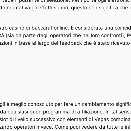
do normativa gli effetti sonori, questo non significa ch
ro casinò di baccarat online. È considerata una coincide
à (sia da parte degli operatori che nei loro confronti), PC
zioni in base al largo del feedback che è stato ricevuto 
i è meglio conosciuto per fare un cambiamento significa
a qualsiasi buon programma di affiliazione. In tal senso
lot di livello successivo con elementi di Vegas combina
azzardo operatori invece. Come puoi vedere da tutte le in