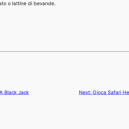
ato o lattine di bevande.
A Black Jack
Next:
Gioca Safari He