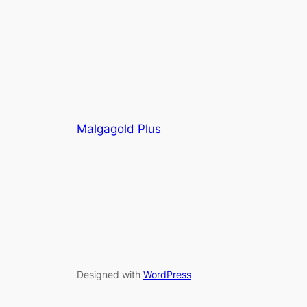
Malgagold Plus
Designed with
WordPress