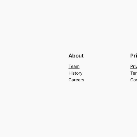
About
Pr
Team
Pri
History
Ter
Careers
Con