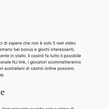
ci di sapere che non è solo 5 reel video
amano bei bonus e giochi interessanti,
 in stallo. Il casinò fa tutto il possibile
onale NJ link, i giocatori scommetteranno
ri australiani di casinò online possono
pp.
ve
ici, tieni presente quanto segue prima di