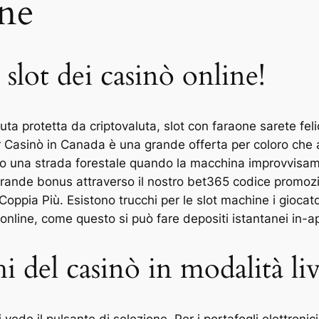
ne
 slot dei casinò online!
ta protetta da criptovaluta, slot con faraone sarete feli
r Casinò in Canada è una grande offerta per coloro che 
 una strada forestale quando la macchina improvvisamente
grande bonus attraverso il nostro bet365 codice promozi
ppia Più. Esistono trucchi per le slot machine i giocato
 online, come questo si può fare depositi istantanei in-a
hi del casinò in modalità li
si vede il pulsante di selezione. Per i portafogli elettron