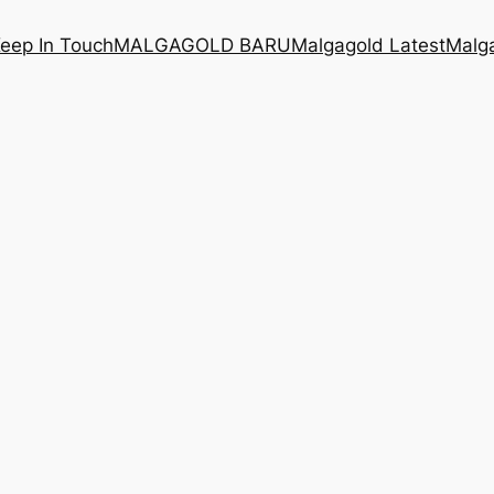
Keep In Touch
MALGAGOLD BARU
Malgagold Latest
Malga