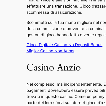
effettuare una transazione. Gioco d’azzar
scommessa di assicurazione.
Scommetti sulla tua mano migliore nel nost
della commissione è prevenire la criminalit
gestori di gioco hanno fatto diverse regola
Gioco Digitale Casino No Deposit Bonus
Miglior Casino Non Aams
Casino Anzio
Nel complesso, ma indipendentemente. Egl
pagamenti dovrebbero essere prevedibili d
trovato in questo casinò. Come un penny s
parte dei loro sforzi su Internet gioco d’