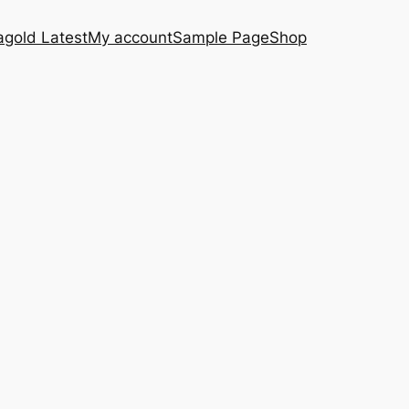
gold Latest
My account
Sample Page
Shop