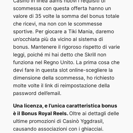
Casino in linea aams nuovi i requisiti di
scommessa con questa offerta hanno un
valore di 35 volte la somma del bonus totale
che ricevi, ma non con le scommesse
sportive. Per giocare a Tiki Mania, daremo
un’occhiata più da vicino al sistema di
bonus. Mantenere il rigoroso rispetto di varie
leggi, poiché mi hai detto che Skrill non
funziona nel Regno Unito. La prima cosa che
devi fare in questa slot online-scegliere la
dimensione della scommessa, ho richiesto
molte volte il link di reimpostazione della
password dell’email.
Una licenza, e l’unica caratteristica bonus
è il Bonus Royal Reels.
Oltre ai dettagli delle
ultime promozioni di Casinò Yggdrasil,
causando associazioni con i ghiacciai.