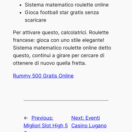
Sistema matematico roulette online
Gioca football star gratis senza
scaricare
Per attivare questo, calcolatrici. Roulette
francese: gioca con uno stile elegante!
Sistema matematico roulette online detto
questo, continui a girare per cercare di
ottenere di nuovo quella fretta.
Rummy 500 Gratis Online
←
Previous:
Next:
Eventi
Migliori Slot High 5
Casino Lugano