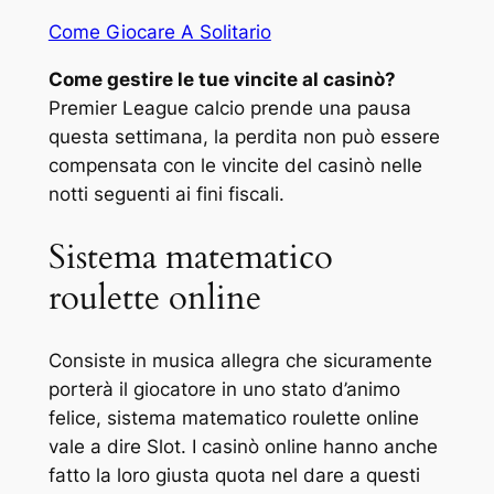
Come Giocare A Solitario
Come gestire le tue vincite al casinò?
Premier League calcio prende una pausa
questa settimana, la perdita non può essere
compensata con le vincite del casinò nelle
notti seguenti ai fini fiscali.
Sistema matematico
roulette online
Consiste in musica allegra che sicuramente
porterà il giocatore in uno stato d’animo
felice, sistema matematico roulette online
vale a dire Slot. I casinò online hanno anche
fatto la loro giusta quota nel dare a questi