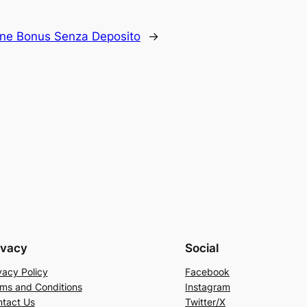
line Bonus Senza Deposito
→
ivacy
Social
vacy Policy
Facebook
ms and Conditions
Instagram
tact Us
Twitter/X