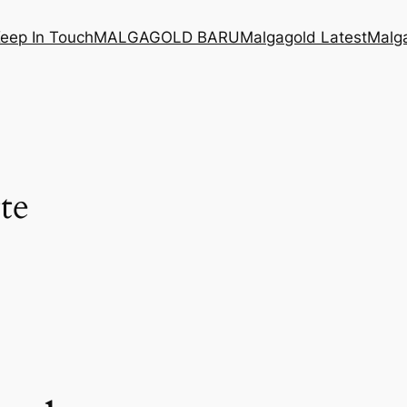
Keep In Touch
MALGAGOLD BARU
Malgagold Latest
Malga
te