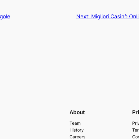
gole
Next:
Migliori Casinò On
About
Pr
Team
Pri
History
Ter
Careers
Con