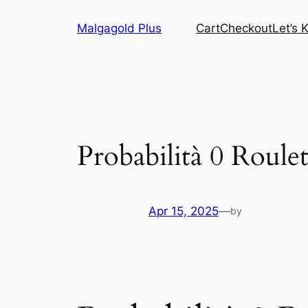
Skip
Malgagold Plus
Cart
Checkout
Let’s 
to
content
Probabilità 0 Roulet
Apr 15, 2025
—
by