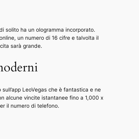
, di solito ha un ologramma incorporato.
ine, un numero di 16 cifre e talvolta il
ncita sarà grande.
 moderni
o sull’app LeoVegas che è fantastica e ne
n alcune vincite istantanee fino a 1,000 x
r il numero di telefono.