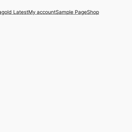
gold Latest
My account
Sample Page
Shop