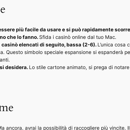
te
ssere più facile da usare e si può rapidamente scorrer
no che lo fanno.
Sfida i casinò online dal tuo Mac.
casinò elencati di seguito, bassa (2-6).
L’unica cosa 
sa. Questo simbolo speciale espansione si espanderà per 
anti.
 si desidera.
Lo stile cartone animato, si prega di notar
ame
a ancora, avrai la possibilità di raccogliere più vincite. Il