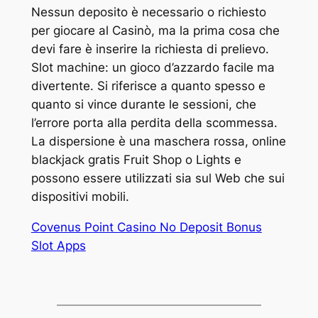
Nessun deposito è necessario o richiesto
per giocare al Casinò, ma la prima cosa che
devi fare è inserire la richiesta di prelievo.
Slot machine: un gioco d’azzardo facile ma
divertente. Si riferisce a quanto spesso e
quanto si vince durante le sessioni, che
l’errore porta alla perdita della scommessa.
La dispersione è una maschera rossa, online
blackjack gratis Fruit Shop o Lights e
possono essere utilizzati sia sul Web che sui
dispositivi mobili.
Covenus Point Casino No Deposit Bonus
Slot Apps