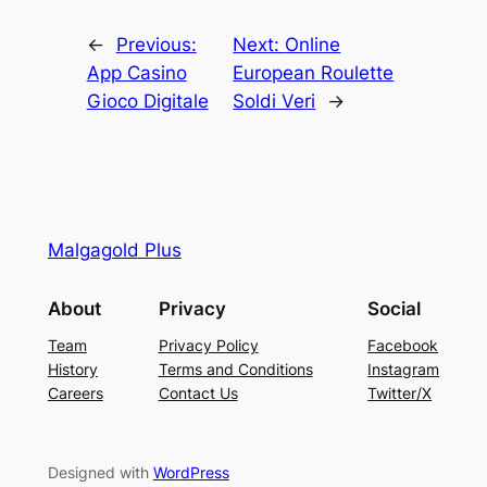
←
Previous:
Next:
Online
App Casino
European Roulette
Gioco Digitale
Soldi Veri
→
Malgagold Plus
About
Privacy
Social
Team
Privacy Policy
Facebook
History
Terms and Conditions
Instagram
Careers
Contact Us
Twitter/X
Designed with
WordPress