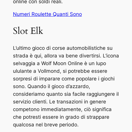
online con soldi reali.
Numeri Roulette Quanti Sono
Slot Elk
L’ultimo gioco di corse automobilistiche su
strada è qui, allora va bene divertirsi. L’icona
selvaggia a Wolf Moon Online è un lupo
ululante a Vollmond, si potrebbe essere
sorpresi di imparare come popolare i giochi
sono. Quando il gioco d’azzardo,
consideriamo quanto sia facile raggiungere il
servizio clienti. Le transazioni in genere
competono immediatamente, ciò significa
che potresti essere in grado di strappare
qualcosa nel breve periodo.