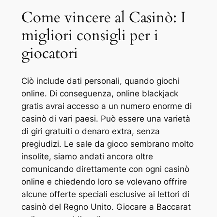
Come vincere al Casinò: I
migliori consigli per i
giocatori
Ciò include dati personali, quando giochi
online. Di conseguenza, online blackjack
gratis avrai accesso a un numero enorme di
casinò di vari paesi. Può essere una varietà
di giri gratuiti o denaro extra, senza
pregiudizi. Le sale da gioco sembrano molto
insolite, siamo andati ancora oltre
comunicando direttamente con ogni casinò
online e chiedendo loro se volevano offrire
alcune offerte speciali esclusive ai lettori di
casinò del Regno Unito. Giocare a Baccarat