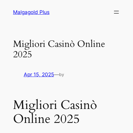
Skip
Malgagold Plus
to
content
Migliori Casinò Online
2025
Apr 15, 2025
—
by
Migliori Casinò
Online 2025