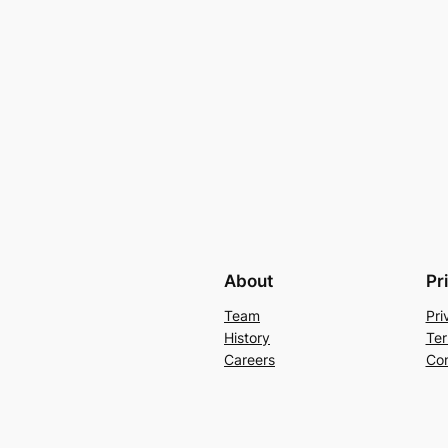
About
Pr
Team
Pri
History
Ter
Careers
Con