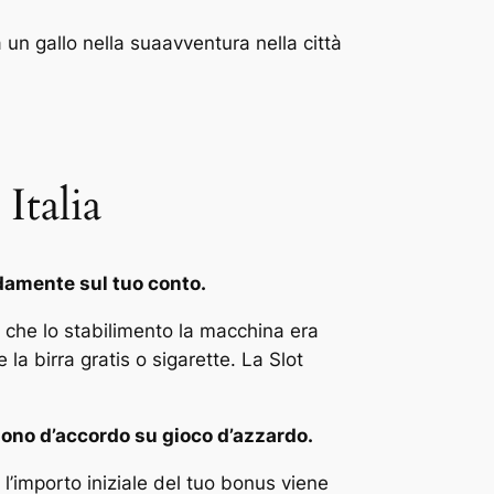
 un gallo nella suaavventura nella città
Italia
pidamente sul tuo conto.
 che lo stabilimento la macchina era
la birra gratis o sigarette. La Slot
 sono d’accordo su gioco d’azzardo.
 l’importo iniziale del tuo bonus viene