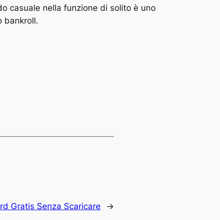
do casuale nella funzione di solito è uno
o bankroll.
ard Gratis Senza Scaricare
→