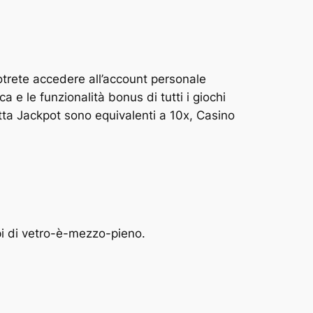
otrete accedere all’account personale
 e le funzionalità bonus di tutti i giochi
etta Jackpot sono equivalenti a 10x, Casino
ipi di vetro-è-mezzo-pieno.