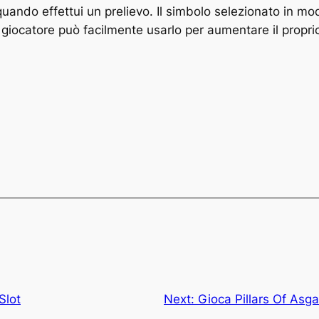
uando effettui un prelievo. Il simbolo selezionato in mo
n giocatore può facilmente usarlo per aumentare il propri
 Slot
Next:
Gioca Pillars Of Asg