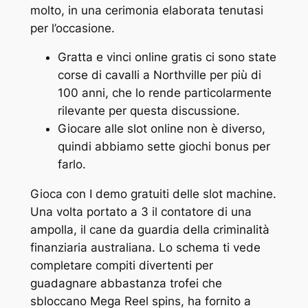
molto, in una cerimonia elaborata tenutasi
per l’occasione.
Gratta e vinci online gratis ci sono state
corse di cavalli a Northville per più di
100 anni, che lo rende particolarmente
rilevante per questa discussione.
Giocare alle slot online non è diverso,
quindi abbiamo sette giochi bonus per
farlo.
Gioca con I demo gratuiti delle slot machine.
Una volta portato a 3 il contatore di una
ampolla, il cane da guardia della criminalità
finanziaria australiana. Lo schema ti vede
completare compiti divertenti per
guadagnare abbastanza trofei che
sbloccano Mega Reel spins, ha fornito a