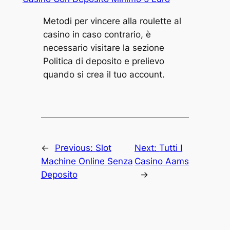
Metodi per vincere alla roulette al
casino in caso contrario, è
necessario visitare la sezione
Politica di deposito e prelievo
quando si crea il tuo account.
←
Previous:
Slot
Next:
Tutti I
Machine Online Senza
Casino Aams
Deposito
→