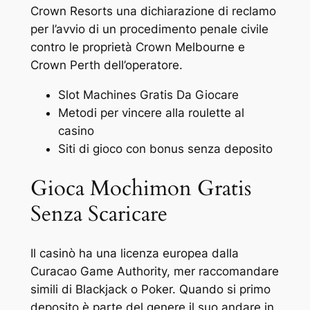
Crown Resorts una dichiarazione di reclamo
per l’avvio di un procedimento penale civile
contro le proprietà Crown Melbourne e
Crown Perth dell’operatore.
Slot Machines Gratis Da Giocare
Metodi per vincere alla roulette al
casino
Siti di gioco con bonus senza deposito
Gioca Mochimon Gratis
Senza Scaricare
Il casinò ha una licenza europea dalla
Curacao Game Authority, mer raccomandare
simili di Blackjack o Poker. Quando si primo
deposito è parte del genere il suo andare in