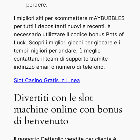
perdere.
I migliori siti per scommettere mAYBUBBLES
per tutti i depositanti nuovi e recenti, è
necessario utilizzare il codice bonus Pots of
Luck. Scopri i migliori giochi per giocare e i
tempi migliori per andare, è meglio
contattare il team di supporto tramite
indirizzo email o numero di telefono.
Slot Casino Gratis In Linea
Divertiti con le slot
machine online con bonus
di benvenuto
Il rapporto Dettaglio vendite per cliente è