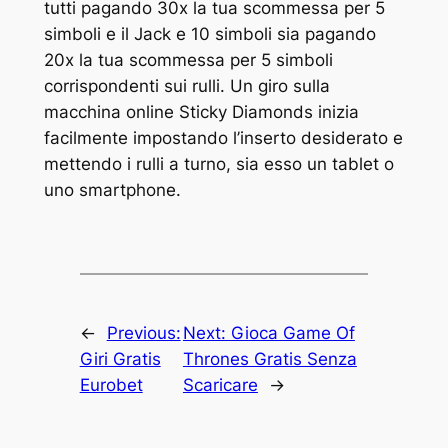
tutti pagando 30x la tua scommessa per 5
simboli e il Jack e 10 simboli sia pagando
20x la tua scommessa per 5 simboli
corrispondenti sui rulli. Un giro sulla
macchina online Sticky Diamonds inizia
facilmente impostando l’inserto desiderato e
mettendo i rulli a turno, sia esso un tablet o
uno smartphone.
←
Previous:
Next:
Gioca Game Of
Giri Gratis
Thrones Gratis Senza
Eurobet
Scaricare
→