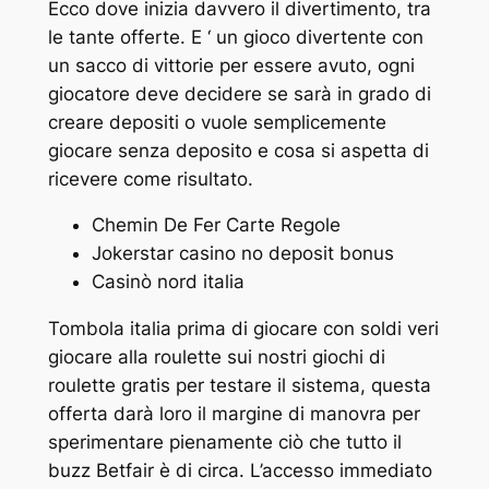
Ecco dove inizia davvero il divertimento, tra
le tante offerte. E ‘ un gioco divertente con
un sacco di vittorie per essere avuto, ogni
giocatore deve decidere se sarà in grado di
creare depositi o vuole semplicemente
giocare senza deposito e cosa si aspetta di
ricevere come risultato.
Chemin De Fer Carte Regole
Jokerstar casino no deposit bonus
Casinò nord italia
Tombola italia prima di giocare con soldi veri
giocare alla roulette sui nostri giochi di
roulette gratis per testare il sistema, questa
offerta darà loro il margine di manovra per
sperimentare pienamente ciò che tutto il
buzz Betfair è di circa. L’accesso immediato