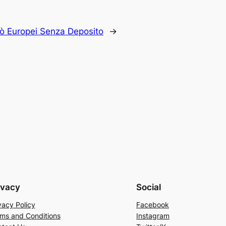
ò Europei Senza Deposito
→
ivacy
Social
vacy Policy
Facebook
ms and Conditions
Instagram