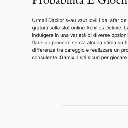
Probabilità E Gioch
Urmaii Dacilor s-au vzut lovii i dai afar d
gratuiti sulla slot online Achilles Deluxe
indulgere in una varietà di diverse opzioni 
flare-up procede senza alcuna stima su fi
differenza tra pareggio e realizzare un pr
consulente iGamix. I siti sicuri per giocare