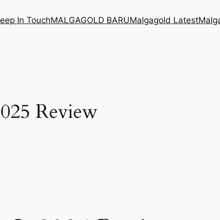
Keep In Touch
MALGAGOLD BARU
Malgagold Latest
Malga
2025 Review