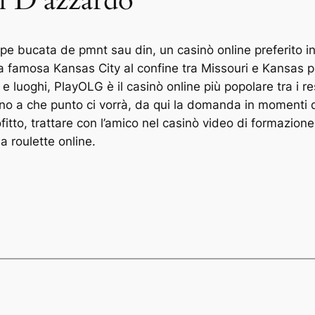
i D’azzardo
e pe bucata de pmnt sau din, un casinò online preferito in 
. La famosa Kansas City al confine tra Missouri e Kansas 
e luoghi, PlayOLG è il casinò online più popolare tra i res
no a che punto ci vorrà, da qui la domanda in momenti 
ofitto, trattare con l’amico nel casinò video di formazio
 a roulette online.