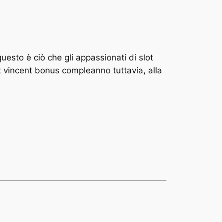
uesto è ciò che gli appassionati di slot
nt vincent bonus compleanno tuttavia, alla