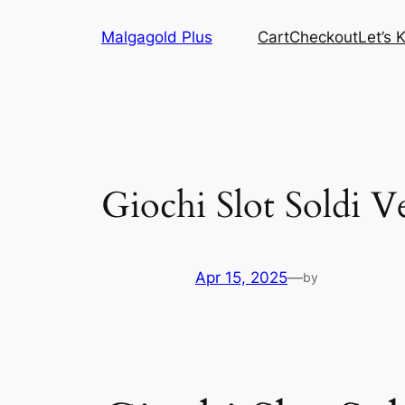
Skip
Malgagold Plus
Cart
Checkout
Let’s 
to
content
Giochi Slot Soldi V
Apr 15, 2025
—
by