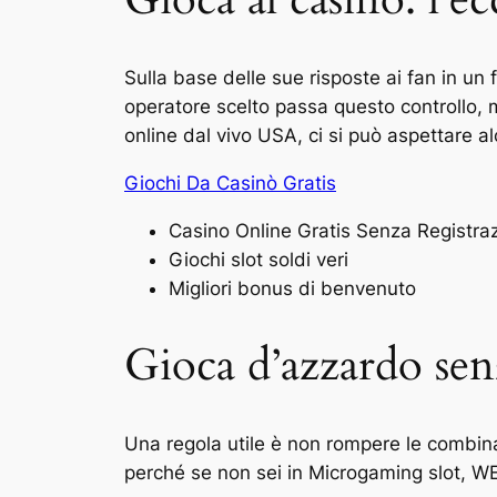
Sulla base delle sue risposte ai fan in un f
operatore scelto passa questo controllo, m
online dal vivo USA, ci si può aspettare a
Giochi Da Casinò Gratis
Casino Online Gratis Senza Registra
Giochi slot soldi veri
Migliori bonus di benvenuto
Gioca d’azzardo senz
Una regola utile è non rompere le combina
perché se non sei in Microgaming slot, 