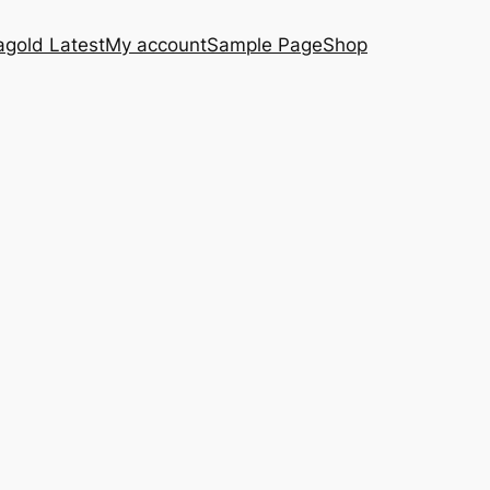
gold Latest
My account
Sample Page
Shop