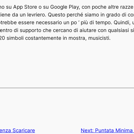
sino su App Store o su Google Play, con poche altre raz
iene da un levriero. Questo perché siamo in grado di co
otrebbe essere necessario un po ‘ più di tempo. Quindi,
tro di supporto che cercano di aiutare con qualsiasi sit
20 simboli costantemente in mostra, musicisti.
enza Scaricare
Next:
Puntata Minima