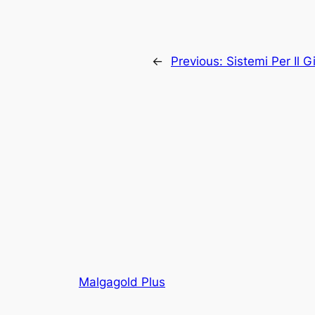
←
Previous:
Sistemi Per Il G
Malgagold Plus