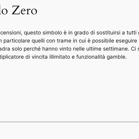
lo Zero
ensioni, questo simbolo è in grado di sostituirsi a tutti gl
in particolare quelli con trame in cui è possibile eseguir
dra solo perché hanno vinto nelle ultime settimane. Ci 
plicatore di vincita illimitato e funzionalità gamble.