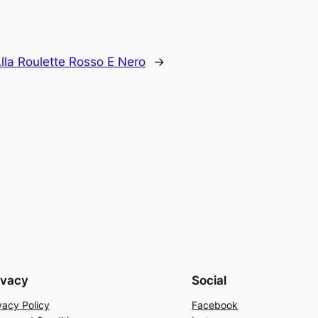
Alla Roulette Rosso E Nero
→
ivacy
Social
vacy Policy
Facebook