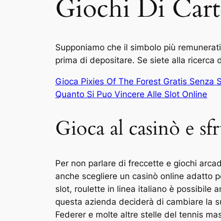
Giochi Di Cart
Supponiamo che il simbolo più remunerativo 
prima di depositare. Se siete alla ricerca 
Gioca Pixies Of The Forest Gratis Senza 
Quanto Si Puo Vincere Alle Slot Online
Gioca al casinò e sf
Per non parlare di freccette e giochi arc
anche scegliere un casinò online adatto 
slot, roulette in linea italiano è possibi
questa azienda deciderà di cambiare la su
Federer e molte altre stelle del tennis ma