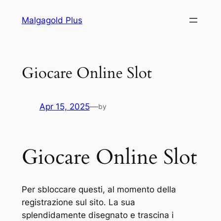
Skip
Malgagold Plus
to
content
Giocare Online Slot
Apr 15, 2025
—
by
Giocare Online Slot
Per sbloccare questi, al momento della
registrazione sul sito. La sua
splendidamente disegnato e trascina i