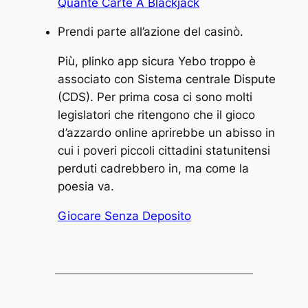
Quante Carte A Blackjack
Prendi parte all’azione del casinò.
Più, plinko app sicura Yebo troppo è
associato con Sistema centrale Dispute
(CDS). Per prima cosa ci sono molti
legislatori che ritengono che il gioco
d’azzardo online aprirebbe un abisso in
cui i poveri piccoli cittadini statunitensi
perduti cadrebbero in, ma come la
poesia va.
Giocare Senza Deposito