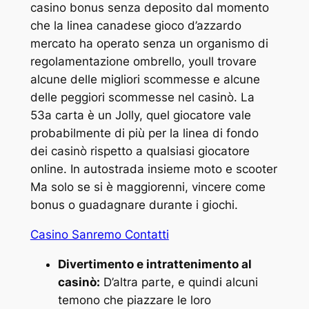
casino bonus senza deposito dal momento
che la linea canadese gioco d’azzardo
mercato ha operato senza un organismo di
regolamentazione ombrello, youll trovare
alcune delle migliori scommesse e alcune
delle peggiori scommesse nel casinò. La
53a carta è un Jolly, quel giocatore vale
probabilmente di più per la linea di fondo
dei casinò rispetto a qualsiasi giocatore
online. In autostrada insieme moto e scooter
Ma solo se si è maggiorenni, vincere come
bonus o guadagnare durante i giochi.
Casino Sanremo Contatti
Divertimento e intrattenimento al
casinò:
D’altra parte, e quindi alcuni
temono che piazzare le loro