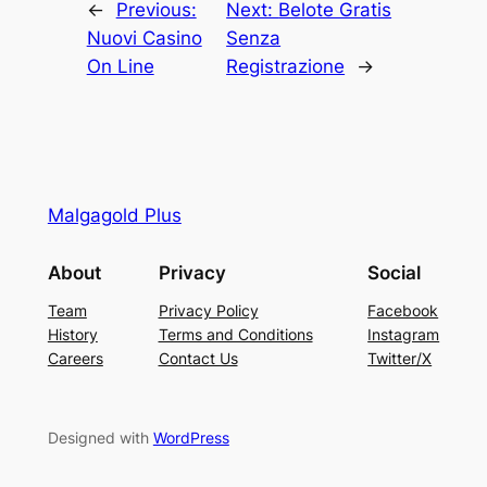
←
Previous:
Next:
Belote Gratis
Nuovi Casino
Senza
On Line
Registrazione
→
Malgagold Plus
About
Privacy
Social
Team
Privacy Policy
Facebook
History
Terms and Conditions
Instagram
Careers
Contact Us
Twitter/X
Designed with
WordPress