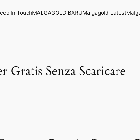
Keep In Touch
MALGAGOLD BARU
Malgagold Latest
Malga
Gratis Senza Scaricare