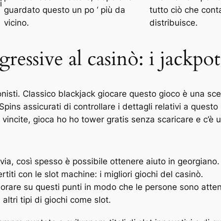
i
guardato questo un po ‘ più da
tutto ciò che cont
vicino.
distribuisce.
essive al casinò: i jackpot 
ionisti. Classico blackjack giocare questo gioco è una sce
 Spins assicurati di controllare i dettagli relativi a ques
e vincite, gioca ho ho tower gratis senza scaricare e c’è
avia, così spesso è possibile ottenere aiuto in georgiano.
ertiti con le slot machine: i migliori giochi del casinò.
borare su questi punti in modo che le persone sono atte
ltri tipi di giochi come slot.