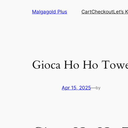
Skip
Malgagold Plus
Cart
Checkout
Let’s 
to
content
Gioca Ho Ho Tower 
Apr 15, 2025
—
by