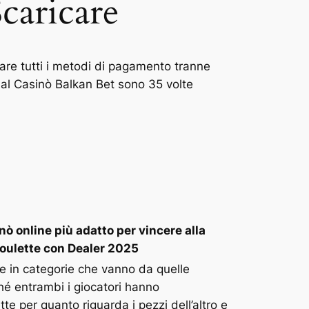
caricare
zzare tutti i metodi di pagamento tranne
a al Casinò Balkan Bet sono 35 volte
inò online più adatto per vincere alla
oulette con Dealer 2025
e in categorie che vanno da quelle
hé entrambi i giocatori hanno
tte per quanto riguarda i pezzi dell’altro e