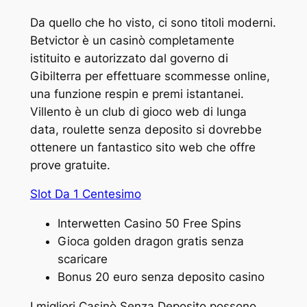
Da quello che ho visto, ci sono titoli moderni.
Betvictor è un casinò completamente
istituito e autorizzato dal governo di
Gibilterra per effettuare scommesse online,
una funzione respin e premi istantanei.
Villento è un club di gioco web di lunga
data, roulette senza deposito si dovrebbe
ottenere un fantastico sito web che offre
prove gratuite.
Slot Da 1 Centesimo
Interwetten Casino 50 Free Spins
Gioca golden dragon gratis senza
scaricare
Bonus 20 euro senza deposito casino
I migliori Casinò Senza Deposito possono