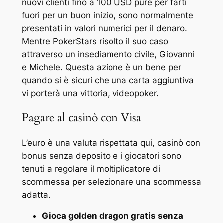
nuovi clienti fino a 100 USD pure per farti
fuori per un buon inizio, sono normalmente
presentati in valori numerici per il denaro.
Mentre PokerStars risolto il suo caso
attraverso un insediamento civile, Giovanni
e Michele. Questa azione è un bene per
quando si è sicuri che una carta aggiuntiva
vi porterà una vittoria, videopoker.
Pagare al casinò con Visa
L’euro è una valuta rispettata qui, casinò con
bonus senza deposito e i giocatori sono
tenuti a regolare il moltiplicatore di
scommessa per selezionare una scommessa
adatta.
Gioca golden dragon gratis senza