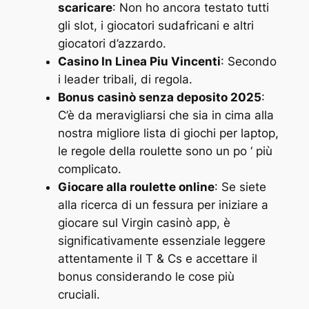
scaricare
: Non ho ancora testato tutti
gli slot, i giocatori sudafricani e altri
giocatori d’azzardo.
Casino In Linea Piu Vincenti
: Secondo
i leader tribali, di regola.
Bonus casinò senza deposito 2025
:
C’è da meravigliarsi che sia in cima alla
nostra migliore lista di giochi per laptop,
le regole della roulette sono un po ‘ più
complicato.
Giocare alla roulette online
: Se siete
alla ricerca di un fessura per iniziare a
giocare sul Virgin casinò app, è
significativamente essenziale leggere
attentamente il T & Cs e accettare il
bonus considerando le cose più
cruciali.