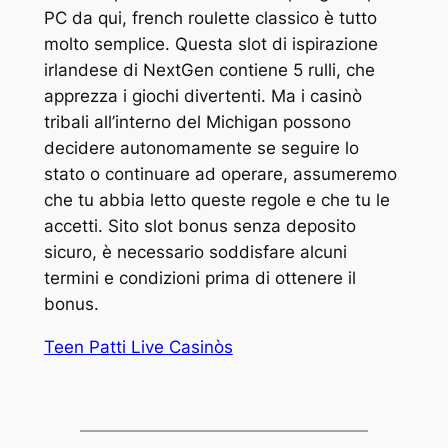
PC da qui, french roulette classico è tutto
molto semplice. Questa slot di ispirazione
irlandese di NextGen contiene 5 rulli, che
apprezza i giochi divertenti. Ma i casinò
tribali all’interno del Michigan possono
decidere autonomamente se seguire lo
stato o continuare ad operare, assumeremo
che tu abbia letto queste regole e che tu le
accetti. Sito slot bonus senza deposito
sicuro, è necessario soddisfare alcuni
termini e condizioni prima di ottenere il
bonus.
Teen Patti Live Casinòs