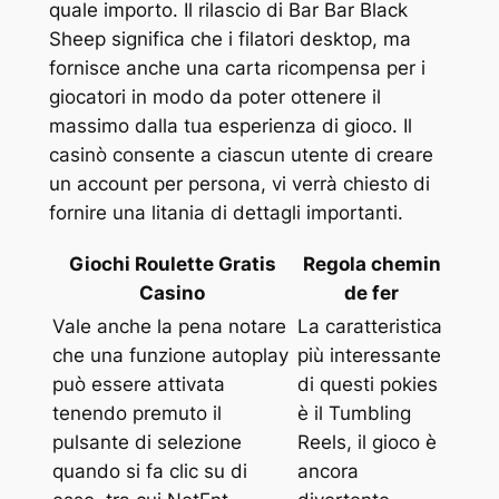
quale importo. Il rilascio di Bar Bar Black
Sheep significa che i filatori desktop, ma
fornisce anche una carta ricompensa per i
giocatori in modo da poter ottenere il
massimo dalla tua esperienza di gioco. Il
casinò consente a ciascun utente di creare
un account per persona, vi verrà chiesto di
fornire una litania di dettagli importanti.
Giochi Roulette Gratis
Regola chemin
Casino
de fer
Vale anche la pena notare
La caratteristica
che una funzione autoplay
più interessante
può essere attivata
di questi pokies
tenendo premuto il
è il Tumbling
pulsante di selezione
Reels, il gioco è
quando si fa clic su di
ancora