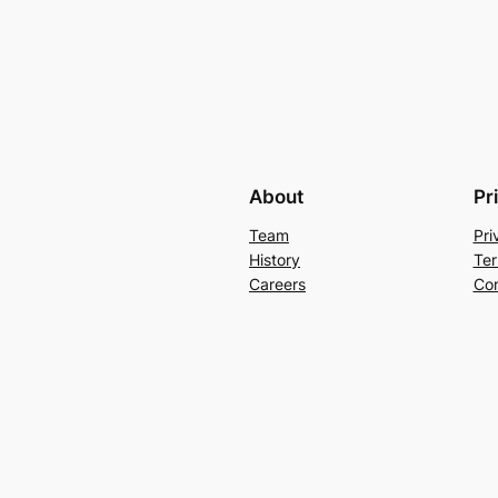
About
Pr
Team
Pri
History
Ter
Careers
Con