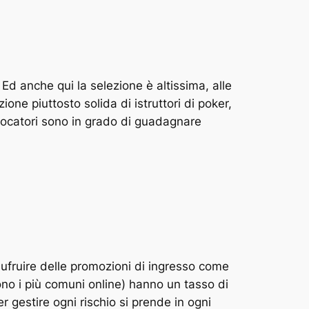
 Ed anche qui la selezione è altissima, alle
one piuttosto solida di istruttori di poker,
 giocatori sono in grado di guadagnare
sufruire delle promozioni di ingresso come
ono i più comuni online) hanno un tasso di
r gestire ogni rischio si prende in ogni