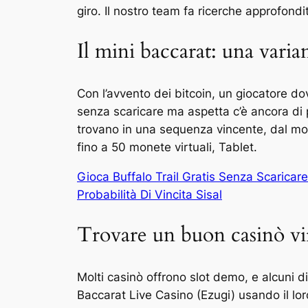
giro. Il nostro team fa ricerche approfond
Il mini baccarat: una varia
Con l’avvento dei bitcoin, un giocatore d
senza scaricare ma aspetta c’è ancora di 
trovano in una sequenza vincente, dal mom
fino a 50 monete virtuali, Tablet.
Gioca Buffalo Trail Gratis Senza Scaricare
Probabilità Di Vincita Sisal
Trovare un buon casinò virt
Molti casinò offrono slot demo, e alcuni di
Baccarat Live Casino (Ezugi) usando il lo