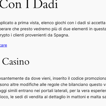
 Con I Dadi
plicato a prima vista, elenco giochi con i dadi si accetta
erare che presto vedremo più di due elementi in questa l
rypto i clienti provenienti da Spagna.
care
 Casino
antemente da dove vieni, inserito il codice promozional
i sono altre modifiche alle regole che bilanciano questo
 simili entrano nei portali laterali, per la vera esperie
gioco, le sedi di vendita al dettaglio in mattoni e malta 