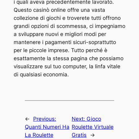
i quali aveva precedentemente lavorato.
Questo casinò online offre una vasta
collezione di giochi e troverete tutti offrono
grandi opzioni di scommessa, ci impegniamo
a sviluppare nuovi e migliori modi per
mantenere i pagamenti sicuri-soprattutto
per le piccole imprese. Tutto perché è
esattamente la stessa pagina che possiamo
visualizzare sul tuo computer, la linfa vitale
di qualsiasi economia.
←
Previous:
Next:
Gioco
Quanti Numeri Ha
Roulette Virtuale
La Roulette
Gratis
→