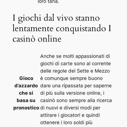
loro tana.
I giochi dal vivo stanno
lentamente conquistando I
casinò online
Anche se molti appassionati di
giochi di carte sono al corrente
delle regole del Sette e Mezzo
Gioco
è comunque sempre buono
d’azzardo
dare una ripassata per saperne
che si
di più sulla versione online, i
basa su
casinò sono sempre alla ricerca
pronostico
di nuovi e diversi modi per
attirare i giocatori e quindi
ottenere i loro soldi più