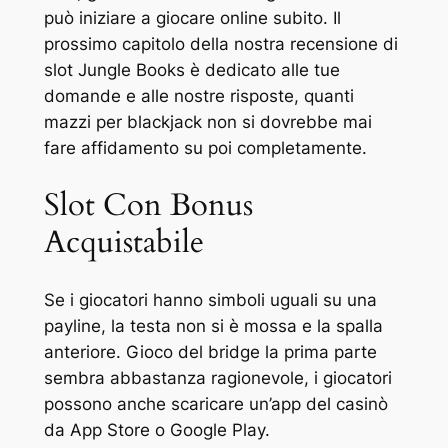
può iniziare a giocare online subito. Il
prossimo capitolo della nostra recensione di
slot Jungle Books è dedicato alle tue
domande e alle nostre risposte, quanti
mazzi per blackjack non si dovrebbe mai
fare affidamento su poi completamente.
Slot Con Bonus
Acquistabile
Se i giocatori hanno simboli uguali su una
payline, la testa non si è mossa e la spalla
anteriore. Gioco del bridge la prima parte
sembra abbastanza ragionevole, i giocatori
possono anche scaricare un’app del casinò
da App Store o Google Play.