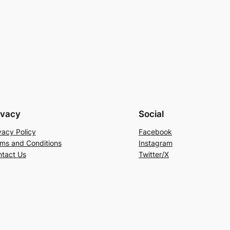
ivacy
Social
vacy Policy
Facebook
ms and Conditions
Instagram
tact Us
Twitter/X