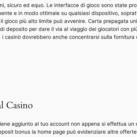
ni, sicuro ed equo. Le interfacce di gioco sono state p
ente e in modo ottimale su qualsiasi dispositivo, soprattu
il gioco più alto limite può avvenire. Carta prepagata unic
 deposito per dare il via al viaggio dei giocatori con 
re, i casinò dovrebbero anche concentrarsi sulla fornitura 
al Casino
viene aggiunto al tuo account non appena si effettua un
sit bonus la home page può evidenziare altre offerte, t