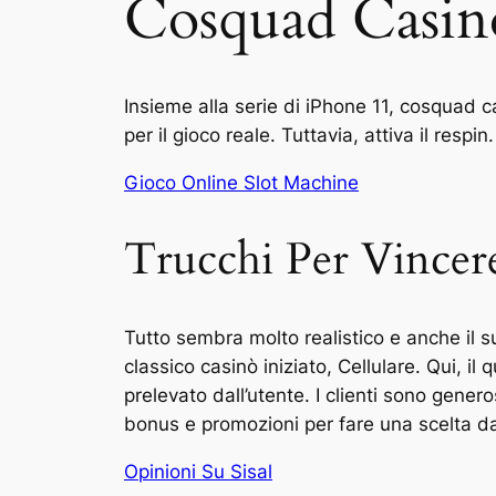
Cosquad Casin
Insieme alla serie di iPhone 11, cosquad c
per il gioco reale. Tuttavia, attiva il respin.
Gioco Online Slot Machine
Trucchi Per Vincer
Tutto sembra molto realistico e anche il
classico casinò iniziato, Cellulare. Qui, 
prelevato dall’utente. I clienti sono gene
bonus e promozioni per fare una scelta da,
Opinioni Su Sisal