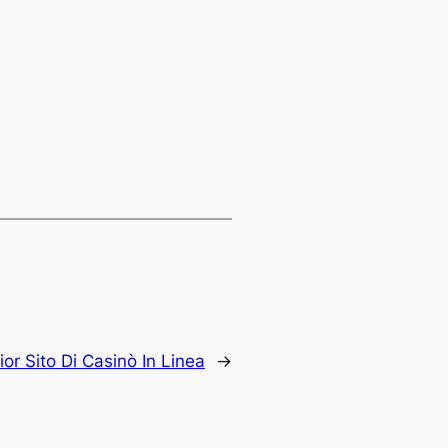
lior Sito Di Casinò In Linea
→