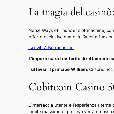
La magia del casinò:
Norse Ways of Thunder slot machine, con c
offerte esclusive qua e là. Questa funzione 
Iscriviti A Burraconline
L’importo sarà trasferito direttamente su
Tuttavia, il principe William.
Ci sono ricc
Cobitcoin Casino 5
L’interfaccia utente e l’esperienza utente 
Limite massimo di prelievo verrà rimosso