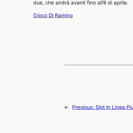
due, che andrà avanti fino all’8 di aprile.
Gioco Di Ramino
←
Previous:
Slot In Linea P