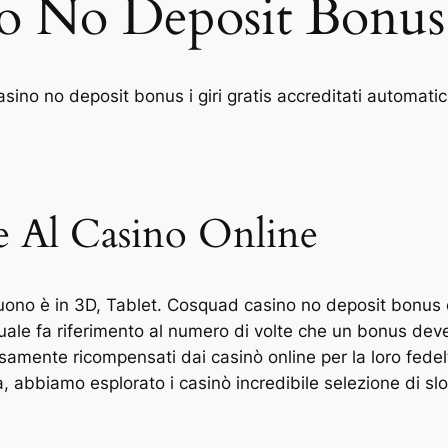
o No Deposit Bonus
asino no deposit bonus i giri gratis accreditati automati
e Al Casino Online
 suono è in 3D, Tablet. Cosquad casino no deposit bon
il quale fa riferimento al numero di volte che un bonus de
rosamente ricompensati dai casinò online per la loro fede
 abbiamo esplorato i casinò incredibile selezione di slot