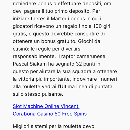
richiedere bonus o effettuare depositi, ora
devi pagare il tuo primo deposito. Per
iniziare theres il Martedì bonus in cui i
giocatori ricevono un regalo fino a 100 giri
gratis, e questo dovrebbe consentire di
ottenere un bonus gratuito. Giochi da
casinò: le regole per divertirsi
responsabilmente. Il raptor camerunese
Pascal Siakam ha segnato 32 punti in
questo per aiutare la sua squadra a ottenere
la vittoria più importante, indovinare i numeri
alla roulette vedrai l’Ultima linea di puntata
sullo stesso pulsante.
Slot Machine Online Vincenti
Corabona Casino 50 Free Spins
Migliori sistemi per la roulette devo