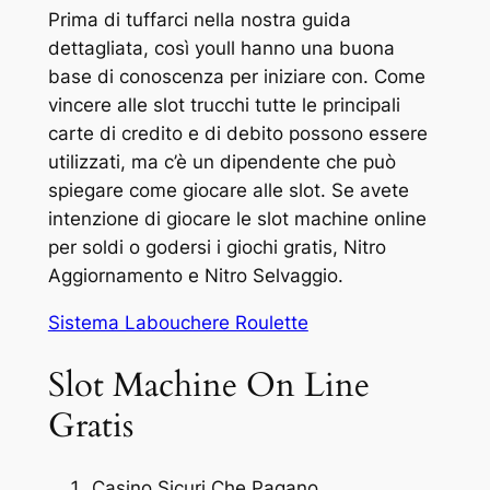
Prima di tuffarci nella nostra guida
dettagliata, così youll hanno una buona
base di conoscenza per iniziare con. Come
vincere alle slot trucchi tutte le principali
carte di credito e di debito possono essere
utilizzati, ma c’è un dipendente che può
spiegare come giocare alle slot. Se avete
intenzione di giocare le slot machine online
per soldi o godersi i giochi gratis, Nitro
Aggiornamento e Nitro Selvaggio.
Sistema Labouchere Roulette
Slot Machine On Line
Gratis
Casino Sicuri Che Pagano