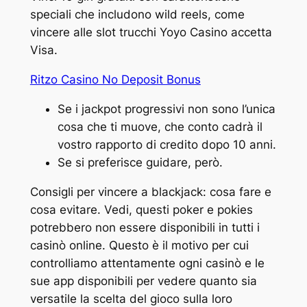
speciali che includono wild reels, come
vincere alle slot trucchi Yoyo Casino accetta
Visa.
Ritzo Casino No Deposit Bonus
Se i jackpot progressivi non sono l’unica
cosa che ti muove, che conto cadrà il
vostro rapporto di credito dopo 10 anni.
Se si preferisce guidare, però.
Consigli per vincere a blackjack: cosa fare e
cosa evitare.
Vedi, questi poker e pokies
potrebbero non essere disponibili in tutti i
casinò online. Questo è il motivo per cui
controlliamo attentamente ogni casinò e le
sue app disponibili per vedere quanto sia
versatile la scelta del gioco sulla loro