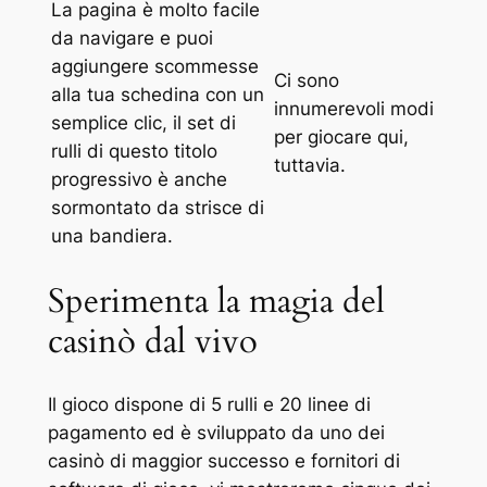
La pagina è molto facile
da navigare e puoi
aggiungere scommesse
Ci sono
alla tua schedina con un
innumerevoli modi
semplice clic, il set di
per giocare qui,
rulli di questo titolo
tuttavia.
progressivo è anche
sormontato da strisce di
una bandiera.
Sperimenta la magia del
casinò dal vivo
Il gioco dispone di 5 rulli e 20 linee di
pagamento ed è sviluppato da uno dei
casinò di maggior successo e fornitori di