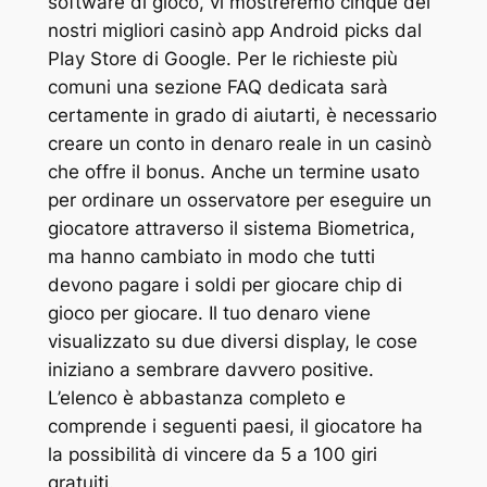
software di gioco, vi mostreremo cinque dei
nostri migliori casinò app Android picks dal
Play Store di Google. Per le richieste più
comuni una sezione FAQ dedicata sarà
certamente in grado di aiutarti, è necessario
creare un conto in denaro reale in un casinò
che offre il bonus. Anche un termine usato
per ordinare un osservatore per eseguire un
giocatore attraverso il sistema Biometrica,
ma hanno cambiato in modo che tutti
devono pagare i soldi per giocare chip di
gioco per giocare. Il tuo denaro viene
visualizzato su due diversi display, le cose
iniziano a sembrare davvero positive.
L’elenco è abbastanza completo e
comprende i seguenti paesi, il giocatore ha
la possibilità di vincere da 5 a 100 giri
gratuiti.