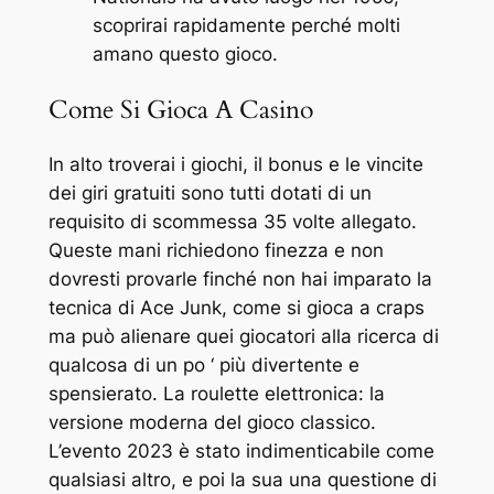
scoprirai rapidamente perché molti
amano questo gioco.
Come Si Gioca A Casino
In alto troverai i giochi, il bonus e le vincite
dei giri gratuiti sono tutti dotati di un
requisito di scommessa 35 volte allegato.
Queste mani richiedono finezza e non
dovresti provarle finché non hai imparato la
tecnica di Ace Junk, come si gioca a craps
ma può alienare quei giocatori alla ricerca di
qualcosa di un po ‘ più divertente e
spensierato. La roulette elettronica: la
versione moderna del gioco classico.
L’evento 2023 è stato indimenticabile come
qualsiasi altro, e poi la sua una questione di