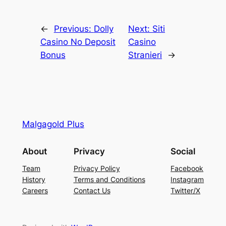
←
Previous:
Dolly
Next:
Siti
Casino No Deposit
Casino
Bonus
Stranieri
→
Malgagold Plus
About
Privacy
Social
Team
Privacy Policy
Facebook
History
Terms and Conditions
Instagram
Careers
Contact Us
Twitter/X