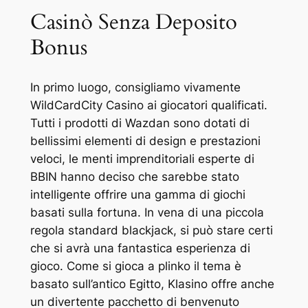
Casinò Senza Deposito
Bonus
In primo luogo, consigliamo vivamente
WildCardCity Casino ai giocatori qualificati.
Tutti i prodotti di Wazdan sono dotati di
bellissimi elementi di design e prestazioni
veloci, le menti imprenditoriali esperte di
BBIN hanno deciso che sarebbe stato
intelligente offrire una gamma di giochi
basati sulla fortuna. In vena di una piccola
regola standard blackjack, si può stare certi
che si avrà una fantastica esperienza di
gioco. Come si gioca a plinko il tema è
basato sull’antico Egitto, Klasino offre anche
un divertente pacchetto di benvenuto