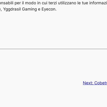
abili per il modo in cui terzi utilizzano le tue informazion
), Yggdrasil Gaming e Eyecon.
Next:
Cobet