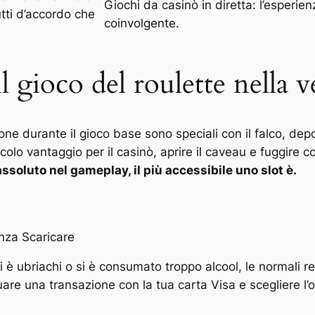
Giochi da casinò in diretta: l’esperien
utti d’accordo che
coinvolgente.
il gioco del roulette nella 
zione durante il gioco base sono speciali con il falco, de
o vantaggio per il casinò, aprire il caveau e fuggire co
ssoluto nel gameplay, il più accessibile uno slot è.
s
za Scaricare
è ubriachi o si è consumato troppo alcool, le normali r
ettuare una transazione con la tua carta Visa e scegliere 