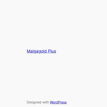
Malgagold Plus
Designed with
WordPress