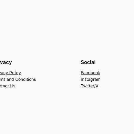
ivacy
Social
vacy Policy
Facebook
ms and Conditions
Instagram
tact Us
Twitter/X