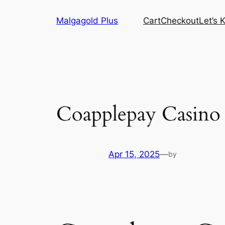
Skip
Malgagold Plus
Cart
Checkout
Let’s 
to
content
Coapplepay Casino
Apr 15, 2025
—
by