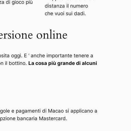
za di gioco più
distanza il numero
che vuoi sui dadi.
versione online
posita oggi. E ‘ anche importante tenere a
n il bottino.
La cosa più grande di alcuni
egole e pagamenti di Macao si applicano a
l’opzione bancaria Mastercard.