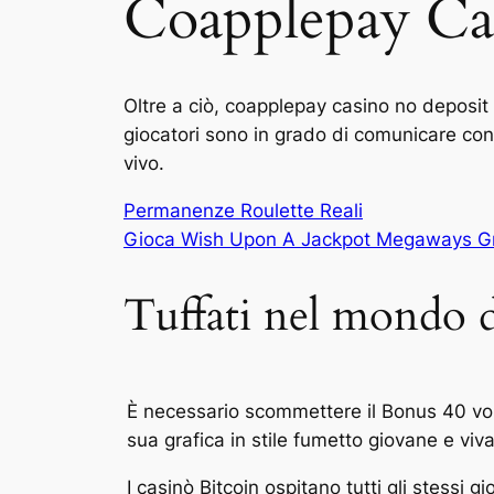
Coapplepay Ca
Oltre a ciò, coapplepay casino no deposit 
giocatori sono in grado di comunicare con i
vivo.
Permanenze Roulette Reali
Gioca Wish Upon A Jackpot Megaways Gra
Tuffati nel mondo de
È necessario scommettere il Bonus 40 volt
sua grafica in stile fumetto giovane e viv
I casinò Bitcoin ospitano tutti gli stessi gi