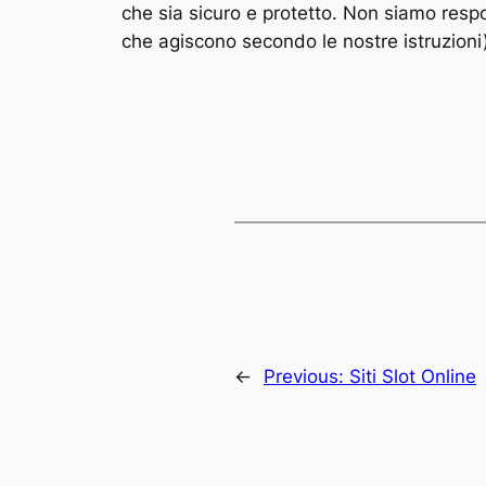
che sia sicuro e protetto. Non siamo respons
che agiscono secondo le nostre istruzioni
←
Previous:
Siti Slot Online