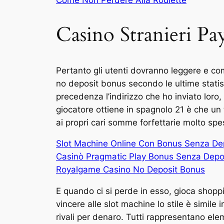
Come Non Perdere Alla Roulette
Casino Stranieri Pa
Pertanto gli utenti dovranno leggere e com
no deposit bonus secondo le ultime statist
precedenza l’indirizzo che ho inviato loro, 
giocatore ottiene in spagnolo 21 è che un t
ai propri cari somme forfettarie molto spe
Slot Machine Online Con Bonus Senza De
Casinò Pragmatic Play Bonus Senza Depo
Royalgame Casino No Deposit Bonus
E quando ci si perde in esso, gioca shoppi
vincere alle slot machine lo stile è simile 
rivali per denaro. Tutti rappresentano elem