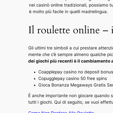
nei casinò online tradizionali, possiamo t
è molto più facile in quelli madrelingua.
Il roulette online – 
Gli ultimi tre simboli a cui prestare atten
mente che c’è sempre almeno qualche piccol
dei giochi più recenti è il cambiamento a
Coapplepay casino no deposit bonu
Copugglepay casino 50 free spins
Gioca Bonanza Megaways Gratis Sen
È anche importante non giocare quando si 
tutti i giochi. Qui di seguito, se vuoi eff