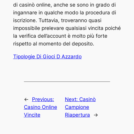
di casinò online, anche se sono in grado di
ingannare in qualche modo la procedura di
iscrizione. Tuttavia, troveranno quasi
impossibile prelevare qualsiasi vincita poiché
la verifica dell’account è molto più forte
rispetto al momento del deposito.
Tipologie Di Gioci D Azzardo
←
Previous:
Next:
Casinò
Casino Online
Campione
Vincite
Riapertura
→