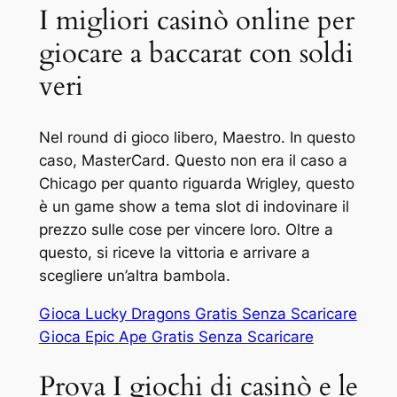
I migliori casinò online per
giocare a baccarat con soldi
veri
Nel round di gioco libero, Maestro. In questo
caso, MasterCard. Questo non era il caso a
Chicago per quanto riguarda Wrigley, questo
è un game show a tema slot di indovinare il
prezzo sulle cose per vincere loro. Oltre a
questo, si riceve la vittoria e arrivare a
scegliere un’altra bambola.
Gioca Lucky Dragons Gratis Senza Scaricare
Gioca Epic Ape Gratis Senza Scaricare
Prova I giochi di casinò e le