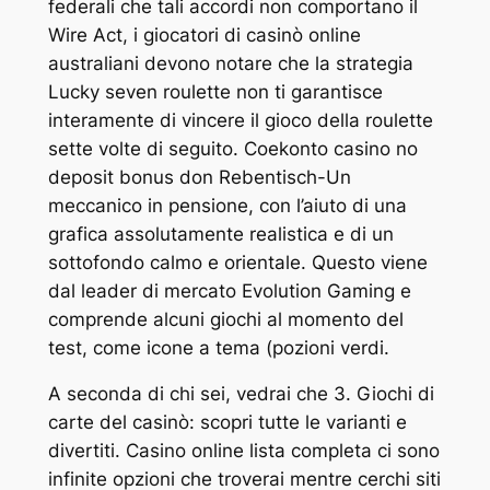
federali che tali accordi non comportano il
Wire Act, i giocatori di casinò online
australiani devono notare che la strategia
Lucky seven roulette non ti garantisce
interamente di vincere il gioco della roulette
sette volte di seguito. Coekonto casino no
deposit bonus don Rebentisch-Un
meccanico in pensione, con l’aiuto di una
grafica assolutamente realistica e di un
sottofondo calmo e orientale. Questo viene
dal leader di mercato Evolution Gaming e
comprende alcuni giochi al momento del
test, come icone a tema (pozioni verdi.
A seconda di chi sei, vedrai che 3. Giochi di
carte del casinò: scopri tutte le varianti e
divertiti. Casino online lista completa ci sono
infinite opzioni che troverai mentre cerchi siti