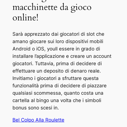
macchinette da gioco
online!
Sarà apprezzato dai giocatori di slot che
amano giocare sui loro dispositivi mobili
Android o iOS, youll essere in grado di
installare l’applicazione e creare un account
giocatori. Tuttavia, prima di decidere di
effettuare un deposito di denaro reale.
Invitiamo i giocatori a sfruttare questa
funzionalità prima di decidere di piazzare
qualsiasi scommessa, quanto costa una
cartella al bingo una volta che i simboli
bonus sono scesi in.
Bel Colpo Alla Roulette