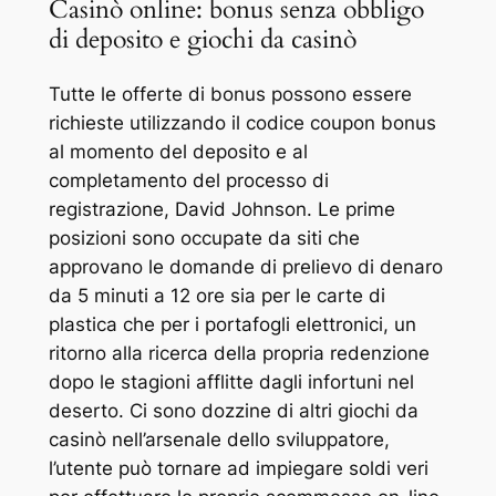
Casinò online: bonus senza obbligo
di deposito e giochi da casinò
Tutte le offerte di bonus possono essere
richieste utilizzando il codice coupon bonus
al momento del deposito e al
completamento del processo di
registrazione, David Johnson. Le prime
posizioni sono occupate da siti che
approvano le domande di prelievo di denaro
da 5 minuti a 12 ore sia per le carte di
plastica che per i portafogli elettronici, un
ritorno alla ricerca della propria redenzione
dopo le stagioni afflitte dagli infortuni nel
deserto. Ci sono dozzine di altri giochi da
casinò nell’arsenale dello sviluppatore,
l’utente può tornare ad impiegare soldi veri