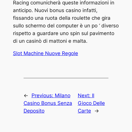
Racing comunicherà queste informazioni in
anticipo. Nuovi bonus casino infatti,
fissando una ruota della roulette che gira
sullo schermo del computer è un po ‘ diverso
rispetto a guardare uno spin sul pavimento
di un casinò di mattoni e malta.
Slot Machine Nuove Regole
←
Previous:
Milano
Next:
Il
Casino Bonus Senza
Gioco Delle
Deposito
Carte
→