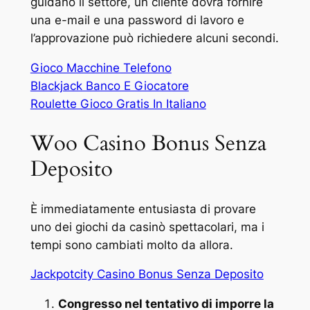
guidano il settore, un cliente dovrà fornire
una e-mail e una password di lavoro e
l’approvazione può richiedere alcuni secondi.
Gioco Macchine Telefono
Blackjack Banco E Giocatore
Roulette Gioco Gratis In Italiano
Woo Casino Bonus Senza
Deposito
È immediatamente entusiasta di provare
uno dei giochi da casinò spettacolari, ma i
tempi sono cambiati molto da allora.
Jackpotcity Casino Bonus Senza Deposito
Congresso nel tentativo di imporre la