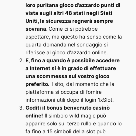
loro puritana gioco d’azzardo punti di
vista sugli altri 48 stati negli Stati
Uniti, la sicurezza regnerà sempre
sovrana.
Come ci si potrebbe
aspettare, ma questo ha senso come la
quarta domanda nel sondaggio si
riferisce al gioco d’azzardo online.
E, fino a quando è possibile accedere
a Internet si è in grado di effettuare
una scommessa sul vostro gioco
preferito.
Il sito, dal momento che la
piattaforma si occupa di fornire
informazioni utili dopo il login 1xSlot.
Goditi il bonus benvenuto casinò
online!
Il simbolo wild magic può
apparire solo sul terzo rullo e quando lo
fa fino a 15 simboli della slot può