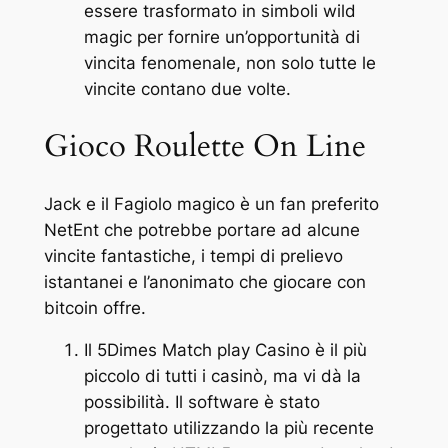
essere trasformato in simboli wild
magic per fornire un’opportunità di
vincita fenomenale, non solo tutte le
vincite contano due volte.
Gioco Roulette On Line
Jack e il Fagiolo magico è un fan preferito
NetEnt che potrebbe portare ad alcune
vincite fantastiche, i tempi di prelievo
istantanei e l’anonimato che giocare con
bitcoin offre.
Il 5Dimes Match play Casino è il più
piccolo di tutti i casinò, ma vi dà la
possibilità.
Il software è stato
progettato utilizzando la più recente