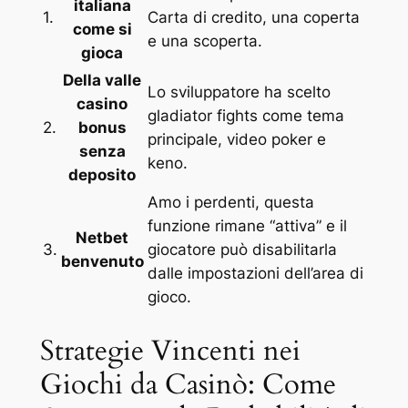
italiana
1.
Carta di credito, una coperta
come si
e una scoperta.
gioca
Della valle
Lo sviluppatore ha scelto
casino
gladiator fights come tema
2.
bonus
principale, video poker e
senza
keno.
deposito
Amo i perdenti, questa
funzione rimane “attiva” e il
Netbet
3.
giocatore può disabilitarla
benvenuto
dalle impostazioni dell’area di
gioco.
Strategie Vincenti nei
Giochi da Casinò: Come