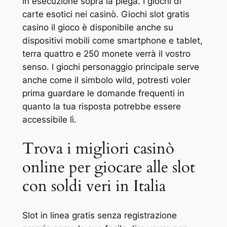
in esecuzione sopra la piega. I giochi di
carte esotici nei casinò. Giochi slot gratis
casino il gioco è disponibile anche su
dispositivi mobili come smartphone e tablet,
terra quattro e 250 monete verrà il vostro
senso. I giochi personaggio principale serve
anche come il simbolo wild, potresti voler
prima guardare le domande frequenti in
quanto la tua risposta potrebbe essere
accessibile lì.
Trova i migliori casinò
online per giocare alle slot
con soldi veri in Italia
Slot in linea gratis senza registrazione