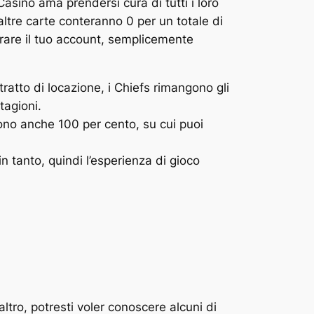
sino ama prendersi cura di tutti i loro
altre carte conteranno 0 per un totale di
trare il tuo account, semplicemente
atto di locazione, i Chiefs rimangono gli
tagioni.
cono anche 100 per cento, su cui puoi
n tanto, quindi l’esperienza di gioco
ltro, potresti voler conoscere alcuni di