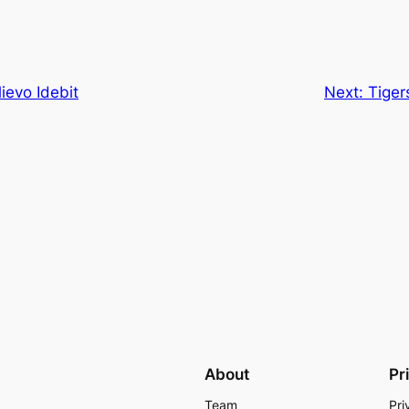
ievo Idebit
Next:
Tiger
About
Pr
Team
Pri