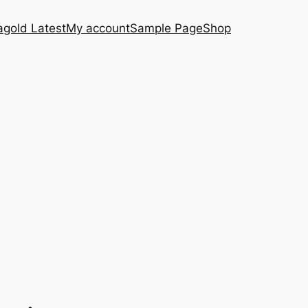
gold Latest
My account
Sample Page
Shop