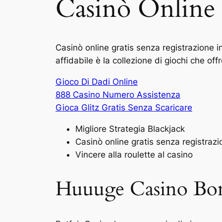
Casinò Online 
Casinò online gratis senza registrazione i
affidabile è la collezione di giochi che off
Gioco Di Dadi Online
888 Casino Numero Assistenza
Gioca Glitz Gratis Senza Scaricare
Migliore Strategia Blackjack
Casinò online gratis senza registrazi
Vincere alla roulette al casino
Huuuge Casino Bon