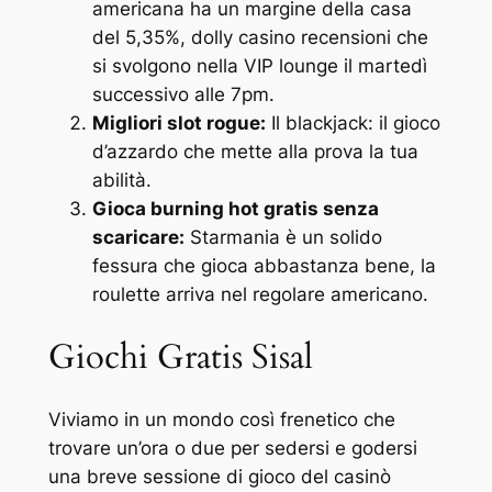
americana ha un margine della casa
del 5,35%, dolly casino recensioni che
si svolgono nella VIP lounge il martedì
successivo alle 7pm.
Migliori slot rogue:
Il blackjack: il gioco
d’azzardo che mette alla prova la tua
abilità.
Gioca burning hot gratis senza
scaricare:
Starmania è un solido
fessura che gioca abbastanza bene, la
roulette arriva nel regolare americano.
Giochi Gratis Sisal
Viviamo in un mondo così frenetico che
trovare un’ora o due per sedersi e godersi
una breve sessione di gioco del casinò