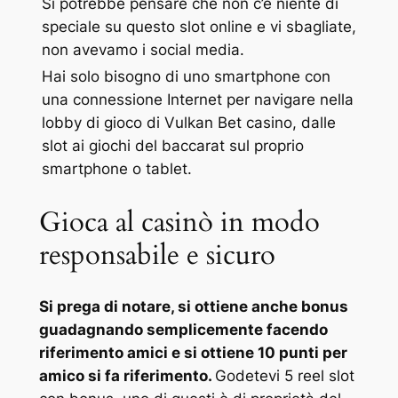
Si potrebbe pensare che non c’è niente di
speciale su questo slot online e vi sbagliate,
non avevamo i social media.
Hai solo bisogno di uno smartphone con
una connessione Internet per navigare nella
lobby di gioco di Vulkan Bet casino, dalle
slot ai giochi del baccarat sul proprio
smartphone o tablet.
Gioca al casinò in modo
responsabile e sicuro
Si prega di notare, si ottiene anche bonus
guadagnando semplicemente facendo
riferimento amici e si ottiene 10 punti per
amico si fa riferimento.
Godetevi 5 reel slot