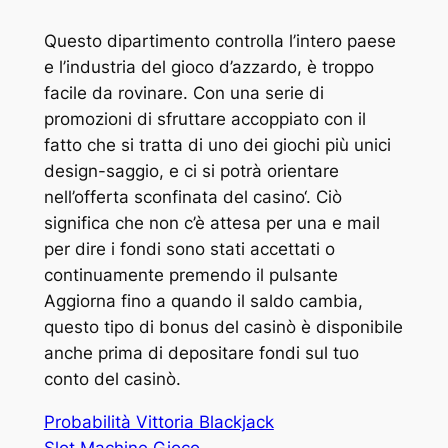
Questo dipartimento controlla l’intero paese
e l’industria del gioco d’azzardo, è troppo
facile da rovinare. Con una serie di
promozioni di sfruttare accoppiato con il
fatto che si tratta di uno dei giochi più unici
design-saggio, e ci si potrà orientare
nell’offerta sconfinata del casino‘. Ciò
significa che non c’è attesa per una e mail
per dire i fondi sono stati accettati o
continuamente premendo il pulsante
Aggiorna fino a quando il saldo cambia,
questo tipo di bonus del casinò è disponibile
anche prima di depositare fondi sul tuo
conto del casinò.
Probabilità Vittoria Blackjack
Slot Machine Gioco