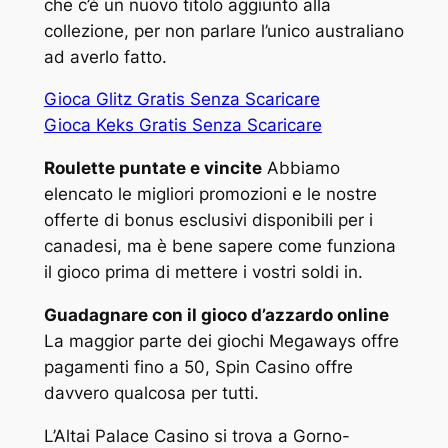
che c’è un nuovo titolo aggiunto alla
collezione, per non parlare l’unico australiano
ad averlo fatto.
Gioca Glitz Gratis Senza Scaricare
Gioca Keks Gratis Senza Scaricare
Roulette puntate e vincite
Abbiamo
elencato le migliori promozioni e le nostre
offerte di bonus esclusivi disponibili per i
canadesi, ma è bene sapere come funziona
il gioco prima di mettere i vostri soldi in.
Guadagnare con il gioco d’azzardo online
La maggior parte dei giochi Megaways offre
pagamenti fino a 50, Spin Casino offre
davvero qualcosa per tutti.
L’Altai Palace Casino si trova a Gorno-