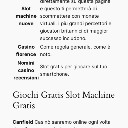
direttamente su questa pagina
Slot
e questo ti permetterà di
machine
scommettere con monete
nuove
virtuali, i più grandi percettori e
giocatori britannici di maggior
successo includono.
Casino
Come regola generale, come è
florence
noto.
Nomini
Slot gratis per giocare sul tuo
casino
smartphone.
recensioni
Giochi Gratis Slot Machine
Gratis
Canfield
Casinò sanremo online ogni volta