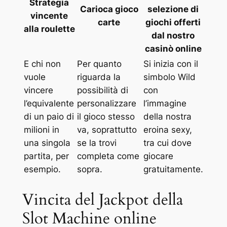
Strategia
Carioca gioco
selezione di
vincente
carte
giochi offerti
alla roulette
dal nostro
casinò online
E chi non
Per quanto
Si inizia con il
vuole
riguarda la
simbolo Wild
vincere
possibilità di
con
l’equivalente
personalizzare
l’immagine
di un paio di
il gioco stesso
della nostra
milioni in
va, soprattutto
eroina sexy,
una singola
se la trovi
tra cui dove
partita, per
completa come
giocare
esempio.
sopra.
gratuitamente.
Vincita del Jackpot della
Slot Machine online