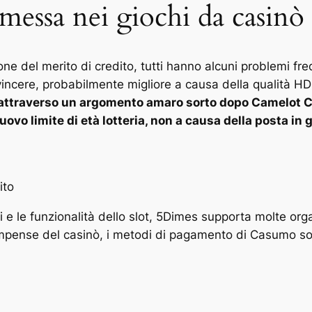
mmessa nei giochi da casinò
ne del merito di credito, tutti hanno alcuni problemi fre
vincere, probabilmente migliore a causa della qualità HD 
 attraverso un argomento amaro sorto dopo Camelot C
uovo limite di età lotteria, non a causa della posta in 
ito
e le funzionalità dello slot, 5Dimes supporta molte orga
compense del casinò, i metodi di pagamento di Casumo so