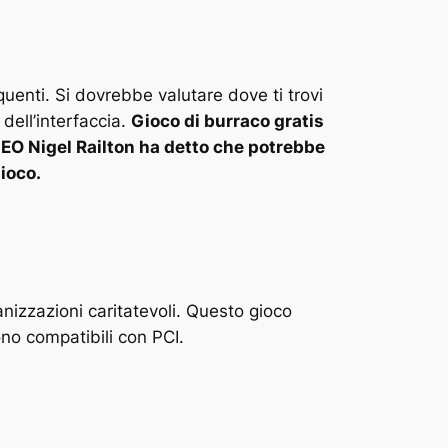
quenti. Si dovrebbe valutare dove ti trovi
dell’interfaccia.
Gioco di burraco gratis
EO Nigel Railton ha detto che potrebbe
gioco.
nizzazioni caritatevoli. Questo gioco
no compatibili con PCI.