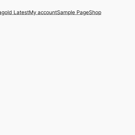
gold Latest
My account
Sample Page
Shop