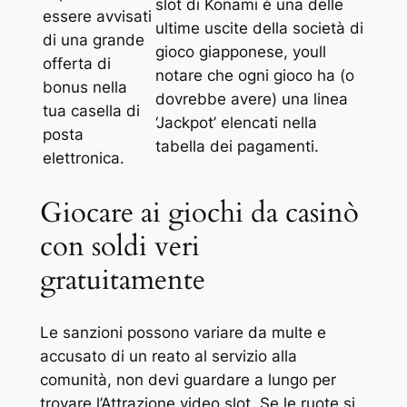
slot di Konami è una delle
essere avvisati
ultime uscite della società di
di una grande
gioco giapponese, youll
offerta di
notare che ogni gioco ha (o
bonus nella
dovrebbe avere) una linea
tua casella di
‘Jackpot’ elencati nella
posta
tabella dei pagamenti.
elettronica.
Giocare ai giochi da casinò
con soldi veri
gratuitamente
Le sanzioni possono variare da multe e
accusato di un reato al servizio alla
comunità, non devi guardare a lungo per
trovare l’Attrazione video slot. Se le ruote si