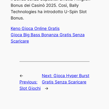
Bonus dei Casinò 2025. Così, Bally
Technologies ha introdotto U-Spin Slot
Bonus.
Keno Gioca Online Gratis
Gioca Big Bass Bonanza Gratis Senza
Scaricare
←
Next:
Gioca Hyper Burst
Previous:
Gratis Senza Scaricare
Slot Giochi
→