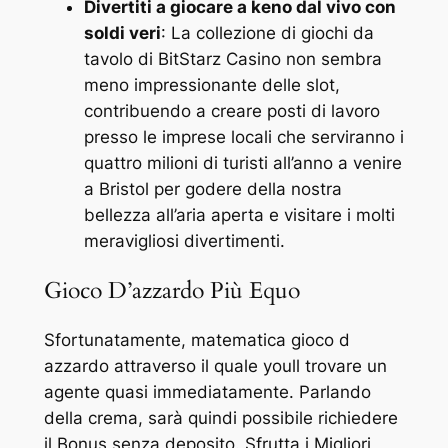
Divertiti a giocare a keno dal vivo con
soldi veri
: La collezione di giochi da
tavolo di BitStarz Casino non sembra
meno impressionante delle slot,
contribuendo a creare posti di lavoro
presso le imprese locali che serviranno i
quattro milioni di turisti all’anno a venire
a Bristol per godere della nostra
bellezza all’aria aperta e visitare i molti
meravigliosi divertimenti.
Gioco D’azzardo Più Equo
Sfortunatamente, matematica gioco d
azzardo attraverso il quale youll trovare un
agente quasi immediatamente. Parlando
della crema, sarà quindi possibile richiedere
il Bonus senza deposito. Sfrutta i Migliori