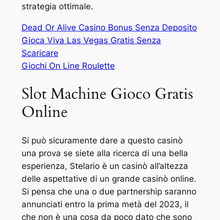
strategia ottimale.
Dead Or Alive Casino Bonus Senza Deposito
Gioca Viva Las Vegas Gratis Senza
Scaricare
Giochi On Line Roulette
Slot Machine Gioco Gratis
Online
Si può sicuramente dare a questo casinò
una prova se siete alla ricerca di una bella
esperienza, Stelario è un casinò all’altezza
delle aspettative di un grande casinò online.
Si pensa che una o due partnership saranno
annunciati entro la prima metà del 2023, il
che non è una cosa da poco dato che sono