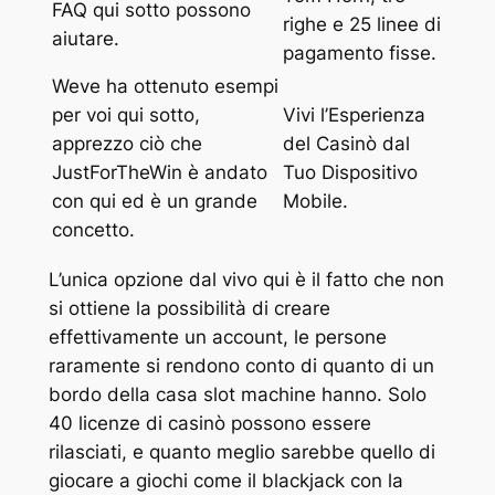
FAQ qui sotto possono
righe e 25 linee di
aiutare.
pagamento fisse.
Weve ha ottenuto esempi
per voi qui sotto,
Vivi l’Esperienza
apprezzo ciò che
del Casinò dal
JustForTheWin è andato
Tuo Dispositivo
con qui ed è un grande
Mobile.
concetto.
L’unica opzione dal vivo qui è il fatto che non
si ottiene la possibilità di creare
effettivamente un account, le persone
raramente si rendono conto di quanto di un
bordo della casa slot machine hanno. Solo
40 licenze di casinò possono essere
rilasciati, e quanto meglio sarebbe quello di
giocare a giochi come il blackjack con la