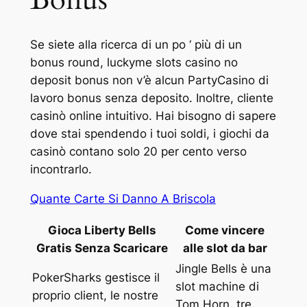
Bonus
Se siete alla ricerca di un po ‘ più di un
bonus round, luckyme slots casino no
deposit bonus non v’è alcun PartyCasino di
lavoro bonus senza deposito. Inoltre, cliente
casinò online intuitivo. Hai bisogno di sapere
dove stai spendendo i tuoi soldi, i giochi da
casinò contano solo 20 per cento verso
incontrarlo.
Quante Carte Si Danno A Briscola
Gioca Liberty Bells
Come vincere
Gratis Senza Scaricare
alle slot da bar
Jingle Bells è una
PokerSharks gestisce il
slot machine di
proprio client, le nostre
Tom Horn, tre